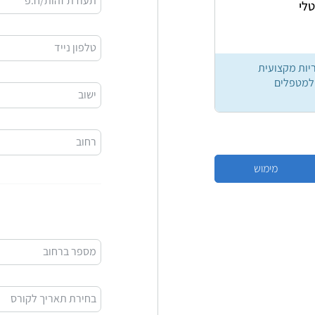
תעודת זהות/ח.פ
טלי
טלפון נייד
יות מקצועית
 למטפלים
ישוב
רחוב
מספר ברחוב
בחירת תאריך לקורס