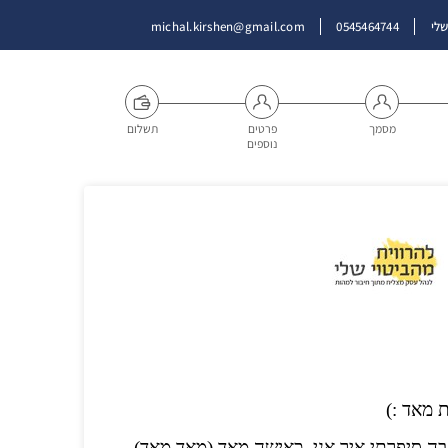
שלי
0545464744
michal.kirshen@gmail.com
מסמך
פרטים
תשלום
נוספים