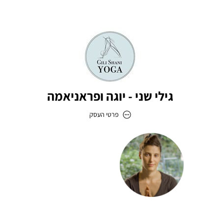
גילי שני - יוגה ופראניאמה
פרטי העסק
גילי שני - יוגה ופראניאמה
כתובת
דוא״ל
prana.mama@gili-shani.com