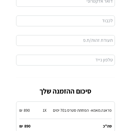
דואר אלקטרוני
לכבוד
תעודת זהות/ח.פ
טלפון נייד
סיכום ההזמנה שלך
פראנה.מאמא- הפחתת סטרס ב70 ימים
X
1
890
₪
סה"כ
890
₪