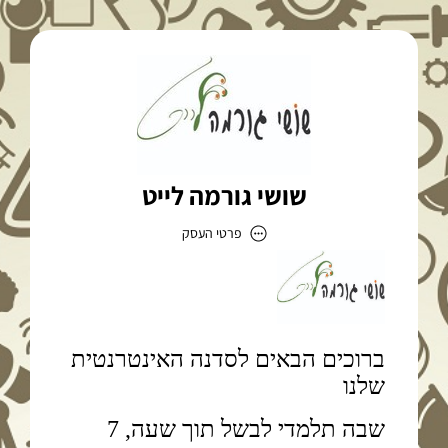
שושי גורמה לייט
פרטי העסק
שושי גורמה לייט
כתובת
דוא״ל
sadna.light@gmail.com