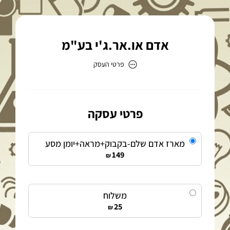
אדם או.אר.ג'י בע"מ
פרטי העסק
אדם או.אר.ג'י בע"מ
כתובת
פרטי עסקה
מארז אדם שלם-בקבוק+מראה+יומן מסע
149
₪
דוא״ל
adam@adamltd.co.il
משלוח
25
₪