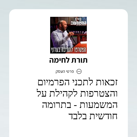
תורת לחימה
פרטי העסק
תורת לחימה
כתובת
דוא״ל
mashmautplus@gmail.com