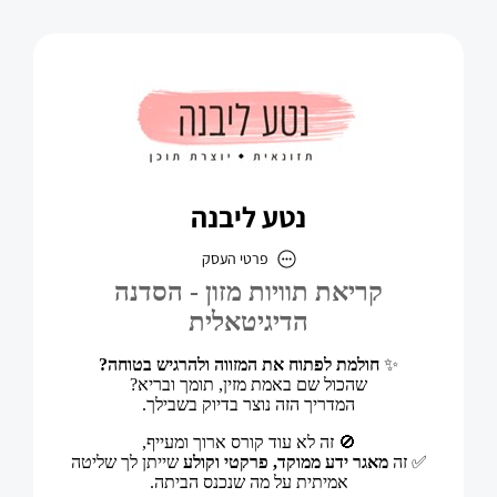
נטע ליבנה
פרטי העסק
נטע ליבנה
כתובת
דוא״ל
netach85@gmail.com