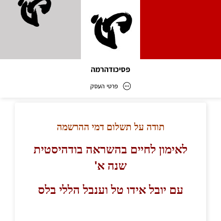
פסיכודהרמה
פרטי העסק
פסיכודהרמה
כתובת
דוא״ל
office@pdharma.com