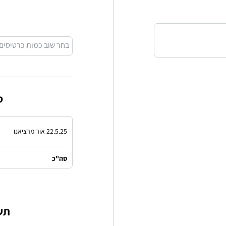
בחר שוב כמות כרטיסים
ס
22.5.25 אור מרציאנו
סה"כ
תש