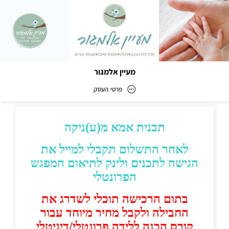
מעיין אלמגור
פרטי העסק
מעיין אלמגור
כתובת
דוא״ל
‫office.maayan.almagor@gmail.com‬