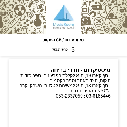
מיסטיקרום / GB הפקות
פרטי העסק
מיסטיקרום / GB הפקות
כתובת
דוא״ל
info@mysticroom.co.il