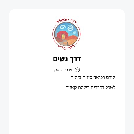
דרך נשים
פרטי העסק
דרך נשים
כתובת
דוא״ל
danarotfeld@gmail.com