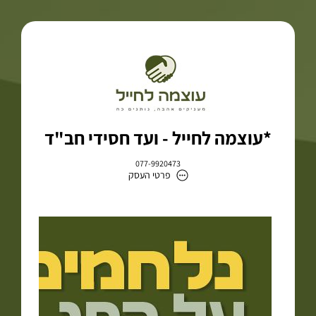
*עוצמה לחייל - ועד חסידי חב"ד
077-9920473
פרטי העסק
*עוצמה לחייל - ועד חסידי חב"ד
כתובת
דוא״ל
info@poweridf.co.il