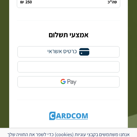
סה"כ
250
₪
אמצעי תשלום
התשלום מתבצע באמצעות חברת קארדקום -
סליקת אשראי לעסקים
אנחנו משתמשים בקבצי עוגיות (cookies) כדי לשפר את החוויה שלך
בתקן האבטחה המחמיר ביותר ובהתאם
למדיניות הפרטיות